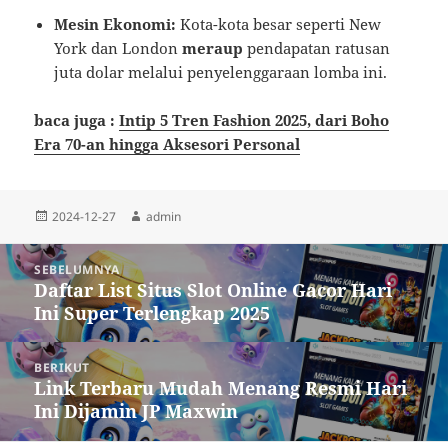
Mesin Ekonomi:
Kota-kota besar seperti New
York dan London
meraup
pendapatan ratusan
juta dolar melalui penyelenggaraan lomba ini.
baca juga :
Intip 5 Tren Fashion 2025, dari Boho
Era 70-an hingga Aksesori Personal
Diposkan
Penulis
2024-12-27
admin
pada
Navigasi
SEBELUMNYA
pos
Daftar List Situs Slot Online Gacor Hari
Pos
Ini Super Terlengkap 2025
sebelumnya:
BERIKUT
Link Terbaru Mudah Menang Resmi Hari
Pos
Ini Dijamin JP Maxwin
berikutnya: