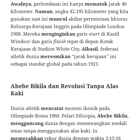
Awalnya
, perlombaan ini hanya
mematok
jarak 40
kilometer.
Namun
, angka 42,195 kilometer yang kita
gunakan saat ini
muncul
akibat permintaan khusus
Keluarga Kerajaan Inggris pada Olimpiade London
1908. Mereka
menginginkan
garis
start
di Kastil
Windsor dan garis
finish
tepat di depan Kotak
Kerajaan di Stadion White City.
Alhasil
, federasi
atletik dunia
meresmikan
“jarak kerajaan” ini
sebagai standar global pada tahun 1921.
Abebe Bikila dan Revolusi Tanpa Alas
Kaki
Dunia atletik
mencatat
momen ikonik pada
Olimpiade Roma 1960. Pelari Ethiopia,
Abebe Bikila
,
mengguncang
dunia dengan memenangkan medali
emas tanpa menggunakan alas kaki. Ia
memecahkan
rekor dunia dengan waktu 2:15:16