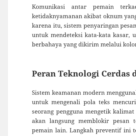
Komunikasi antar pemain terk
ketidaknyamanan akibat oknum yang 
karena itu, sistem penyaringan pesan
untuk mendeteksi kata-kata kasar, u
berbahaya yang dikirim melalui kolo
Peran Teknologi Cerdas
Sistem keamanan modern menggunaka
untuk mengenali pola teks mencurig
seorang pengguna mengetik kalimat 
akan langsung memblokir pesan t
pemain lain. Langkah preventif ini