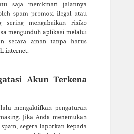
tu saja menikmati jalannya
leh spam promosi ilegal atau
 sering mengabaikan risiko
isa mengunduh aplikasi melalui
n secara aman tanpa harus
 internet.
gatasi Akun Terkena
lalu mengaktifkan pengaturan
g-masing. Jika Anda menemukan
 spam, segera laporkan kepada