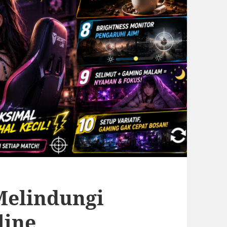
 Melindungi
line