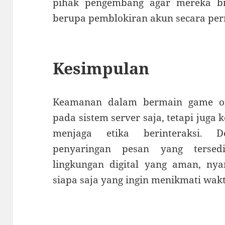
pihak pengembang agar mereka bi
berupa pemblokiran akun secara pe
Kesimpulan
Keamanan dalam bermain game on
pada sistem server saja, tetapi juga
menjaga etika berinteraksi. 
penyaringan pesan yang tersed
lingkungan digital yang aman, n
siapa saja yang ingin menikmati wak