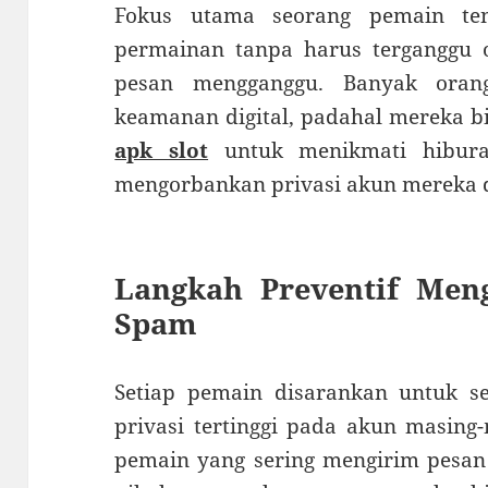
Fokus utama seorang pemain ten
permainan tanpa harus terganggu o
pesan mengganggu. Banyak orang
keamanan digital, padahal mereka b
apk slot
untuk menikmati hibura
mengorbankan privasi akun mereka di
Langkah Preventif Men
Spam
Setiap pemain disarankan untuk se
privasi tertinggi pada akun masin
pemain yang sering mengirim pesan