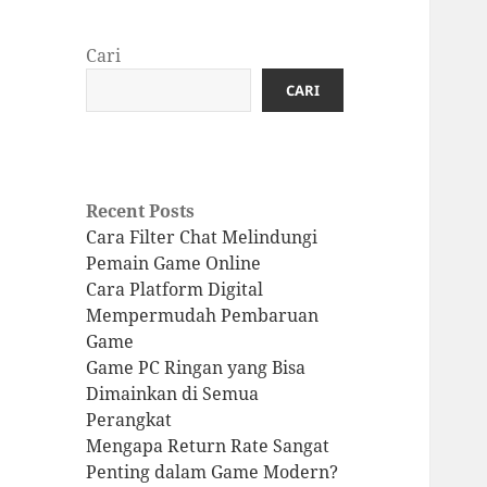
Cari
CARI
Recent Posts
Cara Filter Chat Melindungi
Pemain Game Online
Cara Platform Digital
Mempermudah Pembaruan
Game
Game PC Ringan yang Bisa
Dimainkan di Semua
Perangkat
Mengapa Return Rate Sangat
Penting dalam Game Modern?