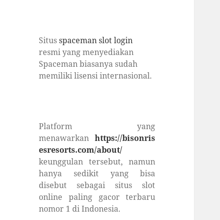
Situs
spaceman slot login
resmi yang menyediakan
Spaceman biasanya sudah
memiliki lisensi internasional.
Platform yang
menawarkan
https://bisonris
esresorts.com/about/
keunggulan tersebut, namun
hanya sedikit yang bisa
disebut sebagai situs slot
online paling gacor terbaru
nomor 1 di Indonesia.