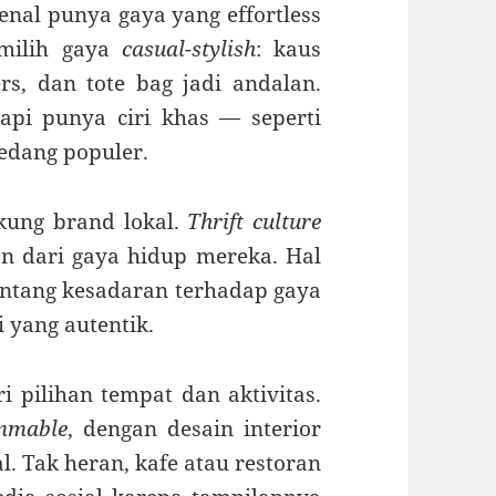
kenal punya gaya yang effortless
emilih gaya
casual-stylish
: kaus
rs, dan tote bag jadi andalan.
api punya ciri khas — seperti
edang populer.
kung brand lokal.
Thrift culture
an dari gaya hidup mereka. Hal
tentang kesadaran terhadap gaya
i yang autentik.
ri pilihan tempat dan aktivitas.
mmable
, dengan desain interior
. Tak heran, kafe atau restoran