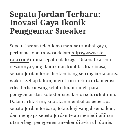
Sepatu Jordan Terbaru:
Inovasi Gaya Ikonik
Penggemar Sneaker
Sepatu Jordan telah lama menjadi simbol gaya,
performa, dan inovasi dalam
https://www.slot-
raja.com/
dunia sepatu olahraga. Dikenal karena
desainnya yang ikonik dan kualitas luar biasa,
sepatu Jordan terus berkembang seiring berjalannya
waktu. Setiap tahun, merek ini meluncurkan edisi-
edisi terbaru yang selalu dinanti oleh para
penggemar dan kolektor sneaker di seluruh dunia.
Dalam artikel ini, kita akan membahas beberapa
sepatu Jordan terbaru, teknologi yang disematkan,
dan mengapa sepatu Jordan tetap menjadi pilihan
utama bagi penggemar sneaker di seluruh dunia.