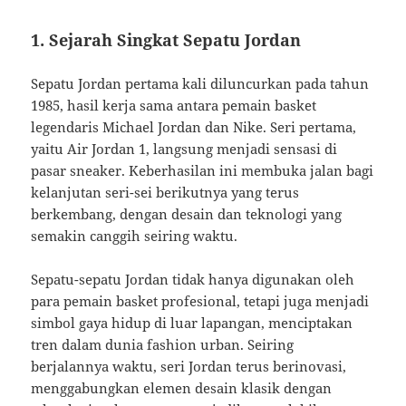
1.
Sejarah Singkat Sepatu Jordan
Sepatu Jordan pertama kali diluncurkan pada tahun
1985, hasil kerja sama antara pemain basket
legendaris Michael Jordan dan Nike. Seri pertama,
yaitu Air Jordan 1, langsung menjadi sensasi di
pasar sneaker. Keberhasilan ini membuka jalan bagi
kelanjutan seri-sei berikutnya yang terus
berkembang, dengan desain dan teknologi yang
semakin canggih seiring waktu.
Sepatu-sepatu Jordan tidak hanya digunakan oleh
para pemain basket profesional, tetapi juga menjadi
simbol gaya hidup di luar lapangan, menciptakan
tren dalam dunia fashion urban. Seiring
berjalannya waktu, seri Jordan terus berinovasi,
menggabungkan elemen desain klasik dengan