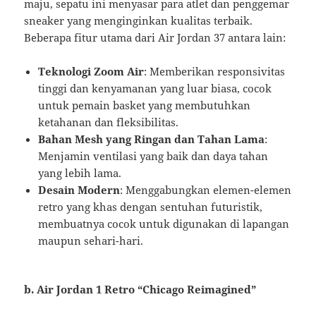
maju, sepatu ini menyasar para atlet dan penggemar
sneaker yang menginginkan kualitas terbaik.
Beberapa fitur utama dari Air Jordan 37 antara lain:
Teknologi Zoom Air
: Memberikan responsivitas
tinggi dan kenyamanan yang luar biasa, cocok
untuk pemain basket yang membutuhkan
ketahanan dan fleksibilitas.
Bahan Mesh yang Ringan dan Tahan Lama
:
Menjamin ventilasi yang baik dan daya tahan
yang lebih lama.
Desain Modern
: Menggabungkan elemen-elemen
retro yang khas dengan sentuhan futuristik,
membuatnya cocok untuk digunakan di lapangan
maupun sehari-hari.
b.
Air Jordan 1 Retro “Chicago Reimagined”