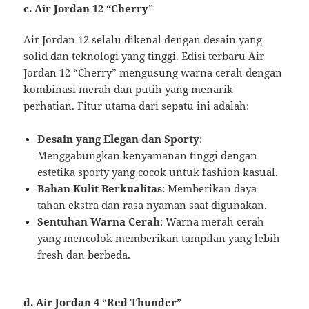
c.
Air Jordan 12 “Cherry”
Air Jordan 12 selalu dikenal dengan desain yang
solid dan teknologi yang tinggi. Edisi terbaru Air
Jordan 12 “Cherry” mengusung warna cerah dengan
kombinasi merah dan putih yang menarik
perhatian. Fitur utama dari sepatu ini adalah:
Desain yang Elegan dan Sporty
:
Menggabungkan kenyamanan tinggi dengan
estetika sporty yang cocok untuk fashion kasual.
Bahan Kulit Berkualitas
: Memberikan daya
tahan ekstra dan rasa nyaman saat digunakan.
Sentuhan Warna Cerah
: Warna merah cerah
yang mencolok memberikan tampilan yang lebih
fresh dan berbeda.
d.
Air Jordan 4 “Red Thunder”