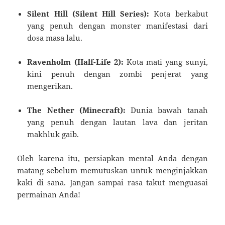
Silent Hill (Silent Hill Series):
Kota berkabut
yang penuh dengan monster manifestasi dari
dosa masa lalu.
Ravenholm (Half-Life 2):
Kota mati yang sunyi,
kini penuh dengan zombi penjerat yang
mengerikan.
The Nether (Minecraft):
Dunia bawah tanah
yang penuh dengan lautan lava dan jeritan
makhluk gaib.
Oleh karena itu, persiapkan mental Anda dengan
matang sebelum memutuskan untuk menginjakkan
kaki di sana. Jangan sampai rasa takut menguasai
permainan Anda!