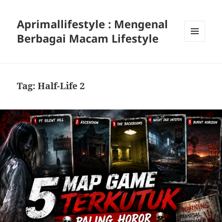
Aprimallifestyle : Mengenal
Berbagai Macam Lifestyle
MENU
DAN
WIDGET
Tag:
Half-Life 2