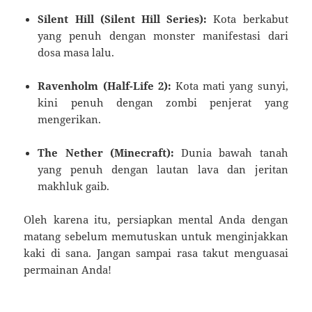
Silent Hill (Silent Hill Series):
Kota berkabut
yang penuh dengan monster manifestasi dari
dosa masa lalu.
Ravenholm (Half-Life 2):
Kota mati yang sunyi,
kini penuh dengan zombi penjerat yang
mengerikan.
The Nether (Minecraft):
Dunia bawah tanah
yang penuh dengan lautan lava dan jeritan
makhluk gaib.
Oleh karena itu, persiapkan mental Anda dengan
matang sebelum memutuskan untuk menginjakkan
kaki di sana. Jangan sampai rasa takut menguasai
permainan Anda!