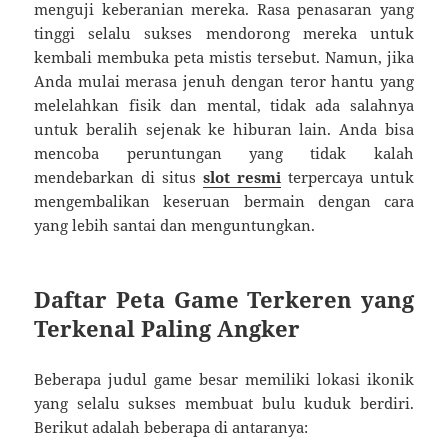
menguji keberanian mereka. Rasa penasaran yang
tinggi selalu sukses mendorong mereka untuk
kembali membuka peta mistis tersebut. Namun, jika
Anda mulai merasa jenuh dengan teror hantu yang
melelahkan fisik dan mental, tidak ada salahnya
untuk beralih sejenak ke hiburan lain. Anda bisa
mencoba peruntungan yang tidak kalah
mendebarkan di situs
slot resmi
terpercaya untuk
mengembalikan keseruan bermain dengan cara
yang lebih santai dan menguntungkan.
Daftar Peta Game Terkeren yang
Terkenal Paling Angker
Beberapa judul game besar memiliki lokasi ikonik
yang selalu sukses membuat bulu kuduk berdiri.
Berikut adalah beberapa di antaranya: